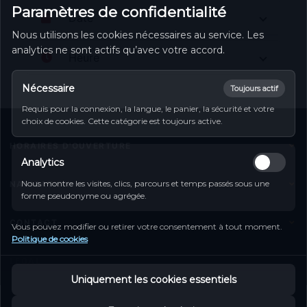
Paramètres de confidentialité
Date
Nous utilisons les cookies nécessaires au service. Les
analytics ne sont actifs qu’avec votre accord.
Heure
Nécessaire
Toujours actif
Requis pour la connexion, la langue, le panier, la sécurité et votre
choix de cookies. Cette catégorie est toujours active.
HORAIRES D'OUVERTURE
Analytics
Monday
11:30 - 14:30 | 17:30 - 22:30
Tuesday
Closed
Nous montre les visites, clics, parcours et temps passés sous une
NAVIGATION
Wednesday
forme pseudonyme ou agrégée.
11:30 - 14:30 | 17:30 - 22:30
Accueil
Thursday
11:30 - 14:30 | 17:30 - 22:30
CONTACT
Friday
11:30 - 14:30 | 17:30 - 22:30
Vous pouvez modifier ou retirer votre consentement à tout moment.
Carte de Menu
Politique de cookies
Saturday
11:30 - 14:30 | 17:30 - 22:30
2 Val des Roses, 6480 Echternach
Réservation de table
Sunday
11:30 - 14:30 | 17:30 - 22:30
LEGAL
Tel :
+352 26 72 10 09
Contact
Uniquement les cookies essentiels
Mentions légales
Vers le formulaire de contact
My Account
Protection de données
Copyright © 2026 Zhu Hong