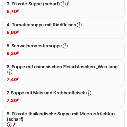
3. Pikante Suppe (scharf)
5,70
€
5.30 €
4. Tomatensuppe mit Rindfleisch
5,60
€
5.70 €
5. Schwalbennestersuppe
6,30
€
5.60 €
6. Suppe mit chinesischen Fleischtaschen „Wan tang“
6.30 €
7,40
€
7. Suppe mit Maïs und Krabbenfleisch
7,30
€
7.40 €
8. Pikante thailändische Suppe mit Meeresfrüchten
(scharf)
7.30 €