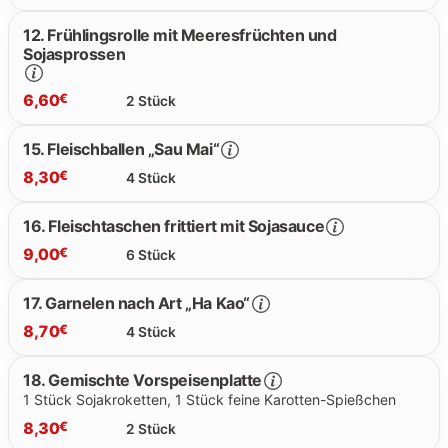
6.40 €
12. Frühlingsrolle mit Meeresfrüchten und
Sojasprossen
6.00 €
6,60
€
2 Stück
15. Fleischballen „Sau Mai“
8,30
€
4 Stück
6.60 €
16. Fleischtaschen frittiert mit Sojasauce
9,00
€
6 Stück
8.30 €
17. Garnelen nach Art „Ha Kao“
8,70
€
4 Stück
9.00 €
18. Gemischte Vorspeisenplatte
1 Stück Sojakroketten, 1 Stück feine Karotten-Spießchen
8.70 €
8,30
€
2 Stück