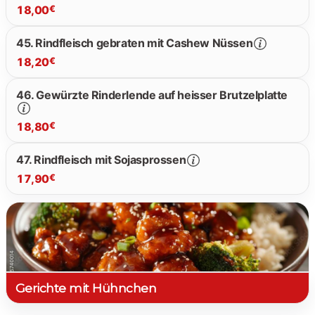
18,00
€
45. Rindfleisch gebraten mit Cashew Nüssen
18,20
€
18.00 €
46. Gewürzte Rinderlende auf heisser Brutzelplatte
18.20 €
18,80
€
47. Rindfleisch mit Sojasprossen
17,90
€
18.80 €
17.90 €
Gerichte mit Hühnchen