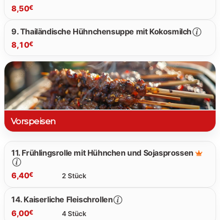
8,50
€
9. Thailändische Hühnchensuppe mit Kokosmilch
8,10
€
8.50 €
8.10 €
Vorspeisen
11. Frühlingsrolle mit Hühnchen und Sojasprossen
6,40
€
2 Stück
14. Kaiserliche Fleischrollen
6,00
€
4 Stück