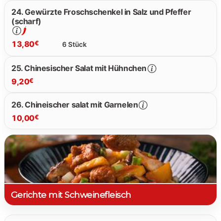
24. Gewürzte Froschschenkel in Salz und Pfeffer
(scharf)
9.80 €
13,80
€
6 Stück
25. Chinesischer Salat mit Hühnchen
9,20
€
13.80 €
26. Chineischer salat mit Garnelen
10,00
€
9.20 €
10.00 €
Gerichte mit Schweinefleisch