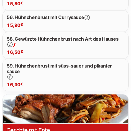
15,80
€
15.80 €
56. Hühnchenbrust mit Currysauce
15,90
€
15.80 €
58. Gewürzte Hühnchenbrust nach Art des Hauses
15.90 €
16,50
€
59. Hühnchenbrust mit süss-sauer und pikanter
sauce
16.50 €
16,30
€
16.30 €
Gerichte mit Ente