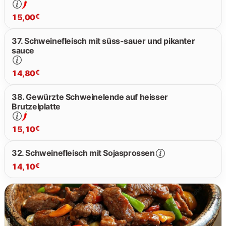
14.50 €
15,00
€
37. Schweinefleisch mit süss-sauer und pikanter
sauce
15.00 €
14,80
€
38. Gewürzte Schweinelende auf heisser
Brutzelplatte
14.80 €
15,10
€
32. Schweinefleisch mit Sojasprossen
14,10
€
15.10 €
14.10 €