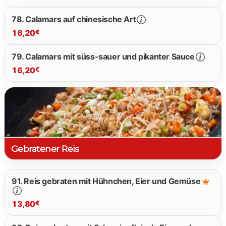
16.00 €
78. Calamars auf chinesische Art
16,20
€
16.00 €
79. Calamars mit süss-sauer und pikanter Sauce
16,20
€
16.20 €
16.20 €
Gebratener Reis
91. Reis gebraten mit Hühnchen, Eier und Gemüse
13,80
€