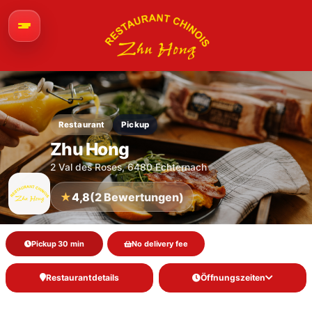
Restaurant
Pickup
Zhu Hong
2 Val des Roses, 6480 Echternach
★
4,8
(2 Bewertungen)
Pickup 30 min
No delivery fee
Restaurantdetails
Öffnungszeiten