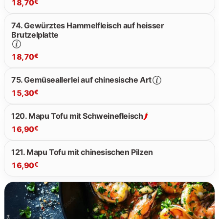
18,70
€
29.30 €
74. Gewürztes Hammelfleisch auf heisser
Brutzelplatte
18.70 €
18,70
€
75. Gemüseallerlei auf chinesische Art
15,30
€
18.70 €
120. Mapu Tofu mit Schweinefleisch
16,90
€
15.30 €
121. Mapu Tofu mit chinesischen Pilzen
16,90
€
16.90 €
16.90 €