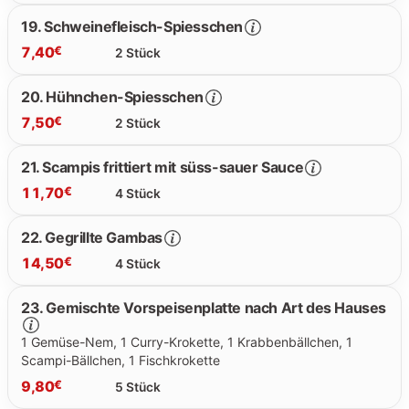
19. Schweinefleisch-Spiesschen
7,40
€
2 Stück
8.30 €
20. Hühnchen-Spiesschen
7,50
€
2 Stück
7.40 €
21. Scampis frittiert mit süss-sauer Sauce
11,70
€
4 Stück
7.50 €
22. Gegrillte Gambas
14,50
€
4 Stück
11.70 €
23. Gemischte Vorspeisenplatte nach Art des Hauses
1 Gemüse-Nem, 1 Curry-Krokette, 1 Krabbenbällchen, 1
14.50 €
Scampi-Bällchen, 1 Fischkrokette
9,80
€
5 Stück